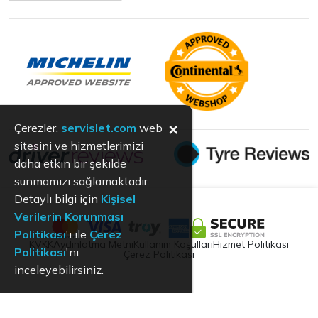
×
Çerezler,
servislet.com
web
sitesini ve hizmetlerimizi
daha etkin bir şekilde
sunmamızı sağlamaktadır.
Detaylı bilgi için
Kişisel
Verilerin Korunması
Politikası
'ı ile
Çerez
KVKK
Aydınlatma Metni
Kullanım Koşulları
Hizmet Politikası
Politikası
'nı
Çerez Politikası
inceleyebilirsiniz.