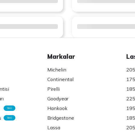
Markalar
La
Michelin
205
Continental
175
ntisi
Pirelli
185
rı
Goodyear
225
Hankook
195
Yeni
s
Bridgestone
185
Yeni
Lassa
205