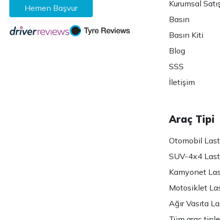
Kurumsal Satı
Hemen Başvur
Basın
Basın Kiti
Blog
SSS
İletişim
Araç Tipi
Otomobil Lasti
SUV-4x4 Lasti
Kamyonet Last
Motosiklet Las
Ağır Vasıta Las
Tüm araç tiple