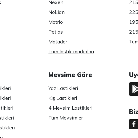
ş
Nexen
215
Nokian
225
Motrio
195
Petlas
215
Matador
Tüm 
Tüm lastik markaları
Mevsime Göre
Uy
kleri
Yaz Lastikleri
kleri
Kış Lastikleri
ikleri
4 Mevsim Lastikleri
Bi
tikleri
Tüm Mevsimler
tikleri
ri