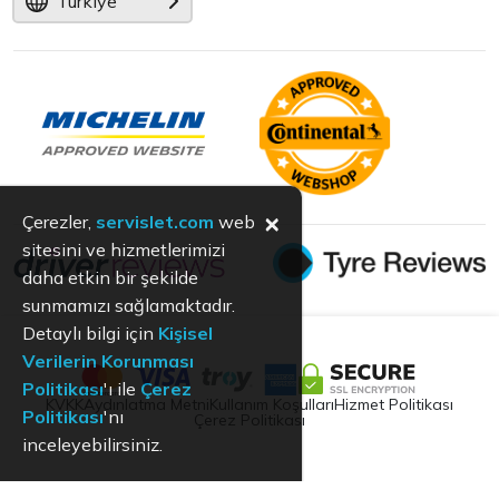
Türkiye
×
Çerezler,
servislet.com
web
sitesini ve hizmetlerimizi
daha etkin bir şekilde
sunmamızı sağlamaktadır.
Detaylı bilgi için
Kişisel
Verilerin Korunması
Politikası
'ı ile
Çerez
KVKK
Aydınlatma Metni
Kullanım Koşulları
Hizmet Politikası
Politikası
'nı
Çerez Politikası
inceleyebilirsiniz.