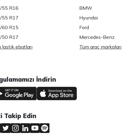
/55 R16
BMW
/55 R17
Hyundai
/60 R15
Ford
/50 R17
Mercedes-Benz
lastik ebatları
Tüm araç markaları
gulamamızı İndirin
zi Takip Edin