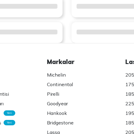
Markalar
La
Michelin
205
Continental
175
ntisi
Pirelli
185
rı
Goodyear
225
Hankook
195
Yeni
s
Bridgestone
185
Yeni
Lassa
205