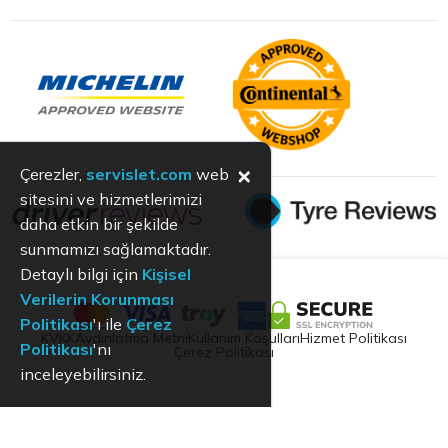
×
Çerezler,
servislet.com
web
sitesini ve hizmetlerimizi
daha etkin bir şekilde
sunmamızı sağlamaktadır.
Detaylı bilgi için
Kişisel
Verilerin Korunması
Politikası
'ı ile
Çerez
KVKK
Aydınlatma Metni
Kullanım Koşulları
Hizmet Politikası
Politikası
'nı
Çerez Politikası
inceleyebilirsiniz.