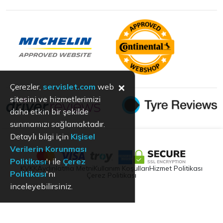
×
Çerezler,
servislet.com
web
sitesini ve hizmetlerimizi
daha etkin bir şekilde
sunmamızı sağlamaktadır.
Detaylı bilgi için
Kişisel
Verilerin Korunması
Politikası
'ı ile
Çerez
KVKK
Aydınlatma Metni
Kullanım Koşulları
Hizmet Politikası
Politikası
'nı
Çerez Politikası
inceleyebilirsiniz.