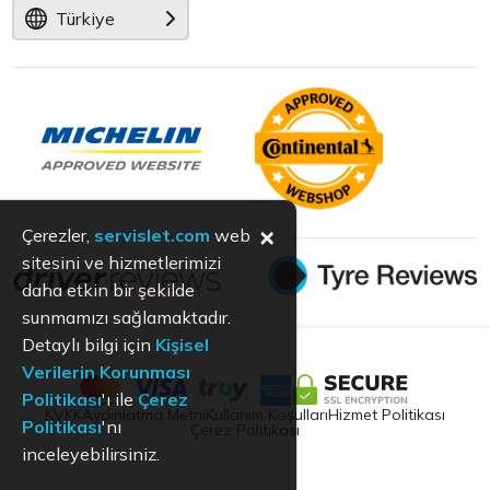
Türkiye
×
Çerezler,
servislet.com
web
sitesini ve hizmetlerimizi
daha etkin bir şekilde
sunmamızı sağlamaktadır.
Detaylı bilgi için
Kişisel
Verilerin Korunması
Politikası
'ı ile
Çerez
KVKK
Aydınlatma Metni
Kullanım Koşulları
Hizmet Politikası
Politikası
'nı
Çerez Politikası
inceleyebilirsiniz.