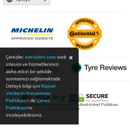
×
Çerezler,
servislet.com
web
sitesini ve hizmetlerimizi
daha etkin bir şekilde
sunmamızı sağlamaktadır.
Detaylı bilgi için
Kişisel
Verilerin Korunması
Politikası
'ı ile
Çerez
KVKK
Aydınlatma Metni
Kullanım Koşulları
Hizmet Politikası
Politikası
'nı
Çerez Politikası
inceleyebilirsiniz.