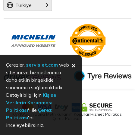
Türkiye
×
Çerezler,
servislet.com
web
sitesini ve hizmetlerimizi
daha etkin bir şekilde
sunmamızı sağlamaktadır.
Detaylı bilgi için
Kişisel
Verilerin Korunması
Politikası
'ı ile
Çerez
KVKK
Aydınlatma Metni
Kullanım Koşulları
Hizmet Politikası
Politikası
'nı
Çerez Politikası
inceleyebilirsiniz.