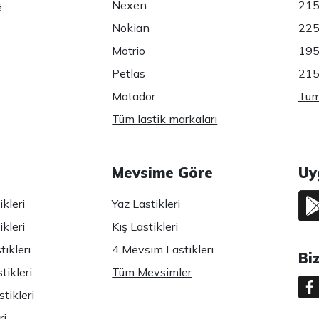
ş
Nexen
215
Nokian
225
Motrio
195
Petlas
215
Matador
Tüm 
Tüm lastik markaları
Mevsime Göre
Uy
kleri
Yaz Lastikleri
kleri
Kış Lastikleri
ikleri
4 Mevsim Lastikleri
Bi
tikleri
Tüm Mevsimler
tikleri
ri