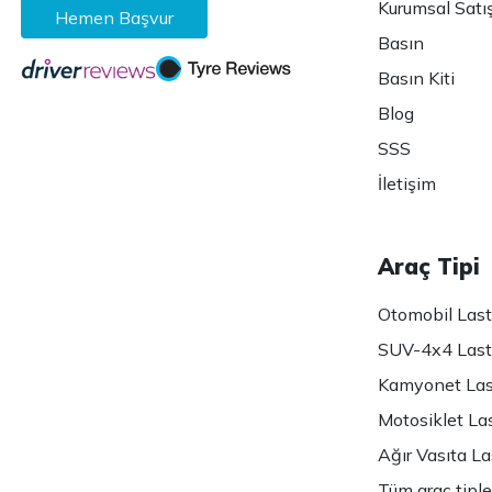
Kurumsal Satı
Hemen Başvur
Basın
Basın Kiti
Blog
SSS
İletişim
Araç Tipi
Otomobil Lasti
SUV-4x4 Lasti
Kamyonet Last
Motosiklet Las
Ağır Vasıta Las
Tüm araç tiple