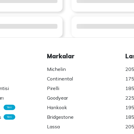
Markalar
La
Michelin
205
Continental
175
ntisi
Pirelli
185
rı
Goodyear
225
Hankook
195
Yeni
s
Bridgestone
185
Yeni
Lassa
205