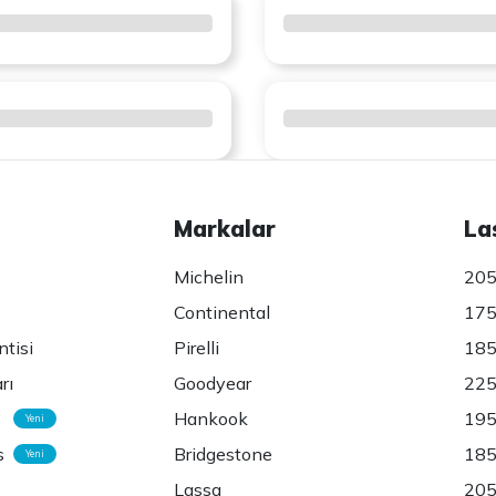
Markalar
La
Michelin
205
Continental
175
ntisi
Pirelli
185
rı
Goodyear
225
Hankook
195
Yeni
s
Bridgestone
185
Yeni
Lassa
205