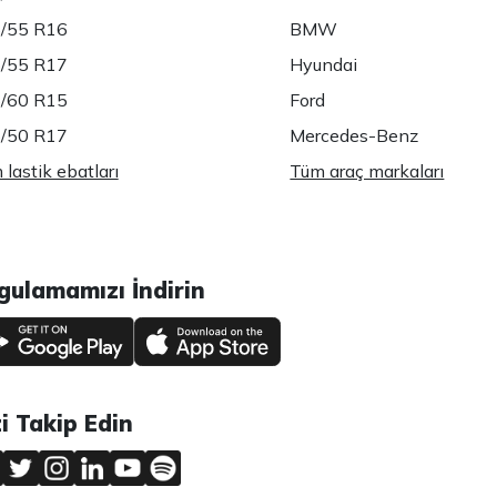
/55 R16
BMW
/55 R17
Hyundai
/60 R15
Ford
/50 R17
Mercedes-Benz
lastik ebatları
Tüm araç markaları
gulamamızı İndirin
zi Takip Edin