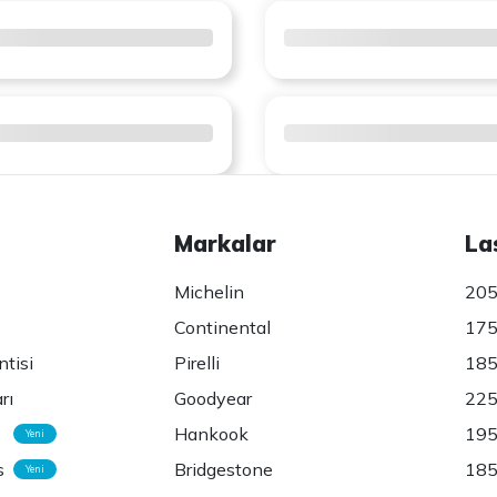
Markalar
La
Michelin
205
Continental
175
ntisi
Pirelli
185
rı
Goodyear
225
Hankook
195
Yeni
s
Bridgestone
185
Yeni