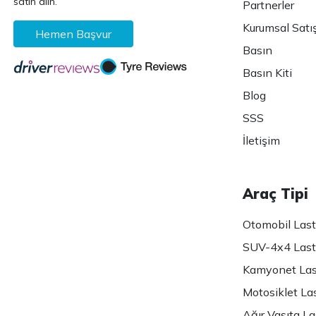
satın alın.
Partnerler
Kurumsal Satı
Hemen Başvur
Basın
Basın Kiti
Blog
SSS
İletişim
Araç Tipi
Otomobil Lasti
SUV-4x4 Lasti
Kamyonet Last
Motosiklet Las
Ağır Vasıta Las