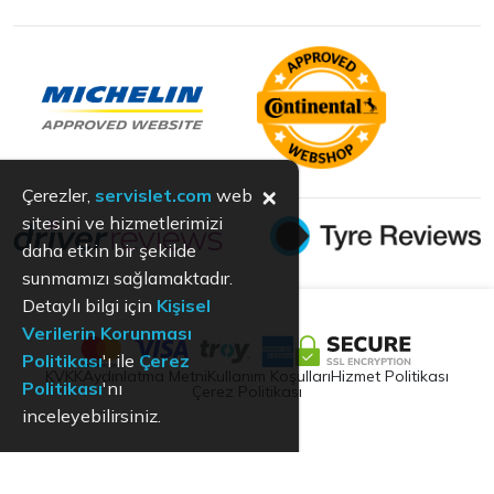
×
Çerezler,
servislet.com
web
sitesini ve hizmetlerimizi
daha etkin bir şekilde
sunmamızı sağlamaktadır.
Detaylı bilgi için
Kişisel
Verilerin Korunması
Politikası
'ı ile
Çerez
KVKK
Aydınlatma Metni
Kullanım Koşulları
Hizmet Politikası
Politikası
'nı
Çerez Politikası
inceleyebilirsiniz.