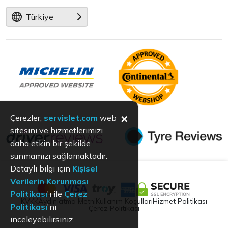
Türkiye
×
Çerezler,
servislet.com
web
sitesini ve hizmetlerimizi
daha etkin bir şekilde
sunmamızı sağlamaktadır.
Detaylı bilgi için
Kişisel
Verilerin Korunması
Politikası
'ı ile
Çerez
KVKK
Aydınlatma Metni
Kullanım Koşulları
Hizmet Politikası
Politikası
'nı
Çerez Politikası
inceleyebilirsiniz.