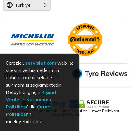
Türkiye
×
Çerezler,
servislet.com
web
sitesini ve hizmetlerimizi
daha etkin bir şekilde
sunmamızı sağlamaktadır.
Detaylı bilgi için
Kişisel
Verilerin Korunması
Politikası
'ı ile
Çerez
KVKK
Aydınlatma Metni
Kullanım Koşulları
Hizmet Politikası
Politikası
'nı
Çerez Politikası
inceleyebilirsiniz.