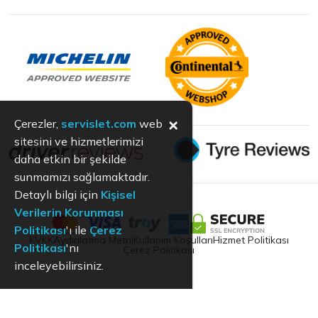
×
Çerezler,
servislet.com
web
sitesini ve hizmetlerimizi
daha etkin bir şekilde
sunmamızı sağlamaktadır.
Detaylı bilgi için
Kişisel
Verilerin Korunması
Politikası
'ı ile
Çerez
KVKK
Aydınlatma Metni
Kullanım Koşulları
Hizmet Politikası
Politikası
'nı
Çerez Politikası
inceleyebilirsiniz.