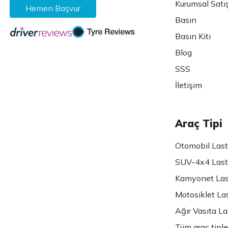
Kurumsal Satı
Hemen Başvur
Basın
Basın Kiti
Blog
SSS
İletişim
Araç Tipi
Otomobil Lasti
SUV-4x4 Lasti
Kamyonet Last
Motosiklet Las
Ağır Vasıta Las
Tüm araç tiple