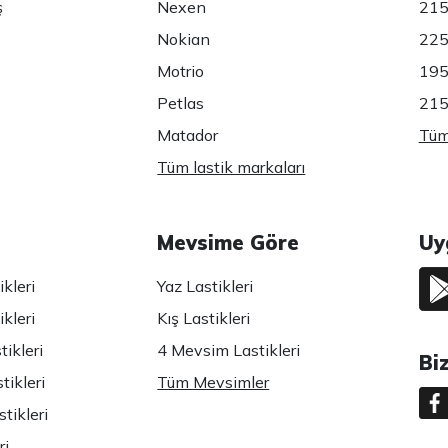
ş
Nexen
215
Nokian
225
Motrio
195
Petlas
215
Matador
Tüm 
Tüm lastik markaları
Mevsime Göre
Uy
kleri
Yaz Lastikleri
kleri
Kış Lastikleri
ikleri
4 Mevsim Lastikleri
Bi
tikleri
Tüm Mevsimler
tikleri
ri