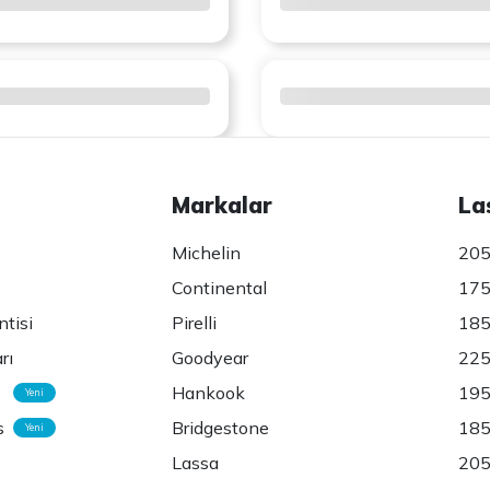
Markalar
La
Michelin
205
Continental
175
ntisi
Pirelli
185
rı
Goodyear
225
Hankook
195
Yeni
s
Bridgestone
185
Yeni
Lassa
205