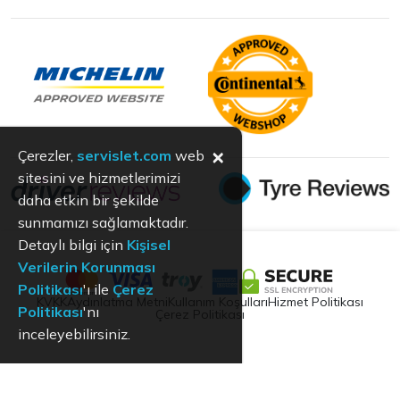
×
Çerezler,
servislet.com
web
sitesini ve hizmetlerimizi
daha etkin bir şekilde
sunmamızı sağlamaktadır.
Detaylı bilgi için
Kişisel
Verilerin Korunması
Politikası
'ı ile
Çerez
KVKK
Aydınlatma Metni
Kullanım Koşulları
Hizmet Politikası
Politikası
'nı
Çerez Politikası
inceleyebilirsiniz.