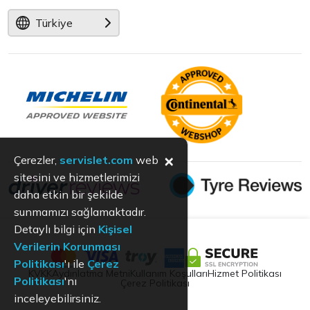
Türkiye
×
Çerezler,
servislet.com
web
sitesini ve hizmetlerimizi
daha etkin bir şekilde
sunmamızı sağlamaktadır.
Detaylı bilgi için
Kişisel
Verilerin Korunması
Politikası
'ı ile
Çerez
KVKK
Aydınlatma Metni
Kullanım Koşulları
Hizmet Politikası
Politikası
'nı
Çerez Politikası
inceleyebilirsiniz.