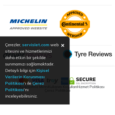
×
Çerezler,
servislet.com
web
sitesini ve hizmetlerimizi
daha etkin bir şekilde
sunmamızı sağlamaktadır.
Detaylı bilgi için
Kişisel
Verilerin Korunması
Politikası
'ı ile
Çerez
KVKK
Aydınlatma Metni
Kullanım Koşulları
Hizmet Politikası
Politikası
'nı
Çerez Politikası
inceleyebilirsiniz.