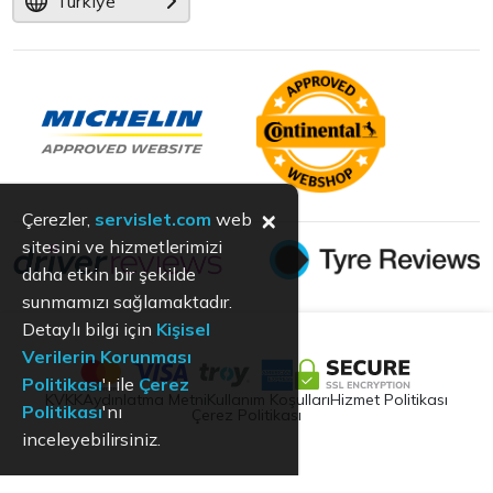
Türkiye
×
Çerezler,
servislet.com
web
sitesini ve hizmetlerimizi
daha etkin bir şekilde
sunmamızı sağlamaktadır.
Detaylı bilgi için
Kişisel
Verilerin Korunması
Politikası
'ı ile
Çerez
KVKK
Aydınlatma Metni
Kullanım Koşulları
Hizmet Politikası
Politikası
'nı
Çerez Politikası
inceleyebilirsiniz.