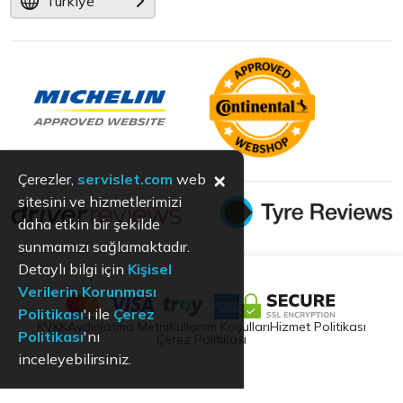
Türkiye
×
Çerezler,
servislet.com
web
sitesini ve hizmetlerimizi
daha etkin bir şekilde
sunmamızı sağlamaktadır.
Detaylı bilgi için
Kişisel
Verilerin Korunması
Politikası
'ı ile
Çerez
KVKK
Aydınlatma Metni
Kullanım Koşulları
Hizmet Politikası
Politikası
'nı
Çerez Politikası
inceleyebilirsiniz.