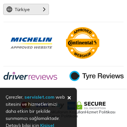
Türkiye
×
Çerezler,
servislet.com
web
sitesini ve hizmetlerimizi
daha etkin bir şekilde
KVKK
Aydınlatma Metni
Kullanım Koşulları
Hizmet Politikası
Çerez Politikası
sunmamızı sağlamaktadır.
Detaylı bilgi için
Kişisel