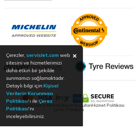
×
Çerezler,
servislet.com
web
sitesini ve hizmetlerimizi
daha etkin bir şekilde
sunmamızı sağlamaktadır.
Detaylı bilgi için
Kişisel
Verilerin Korunması
Politikası
'ı ile
Çerez
KVKK
Aydınlatma Metni
Kullanım Koşulları
Hizmet Politikası
Politikası
'nı
Çerez Politikası
inceleyebilirsiniz.