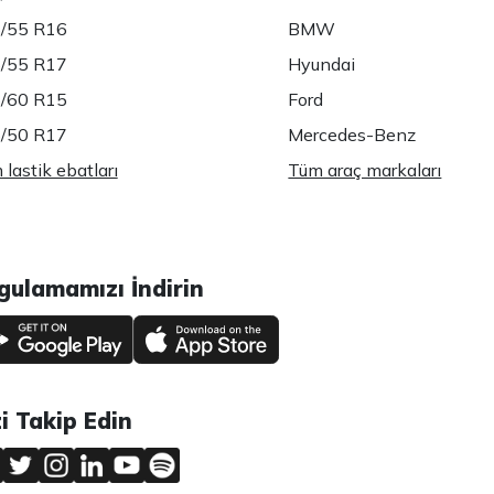
/55 R16
BMW
/55 R17
Hyundai
/60 R15
Ford
/50 R17
Mercedes-Benz
lastik ebatları
Tüm araç markaları
gulamamızı İndirin
zi Takip Edin