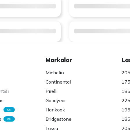
Markalar
La
Michelin
205
Continental
175
ntisi
Pirelli
185
rı
Goodyear
225
Hankook
195
Yeni
s
Bridgestone
185
Yeni
Lassa
205