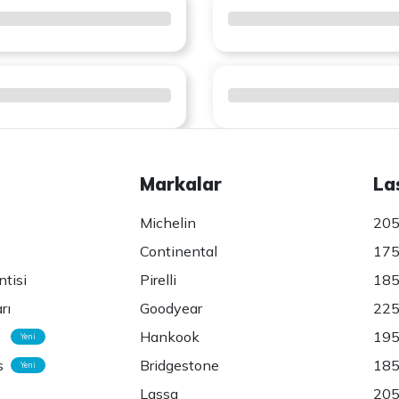
Markalar
La
Michelin
205
Continental
175
ntisi
Pirelli
185
rı
Goodyear
225
Hankook
195
Yeni
s
Bridgestone
185
Yeni
Lassa
205