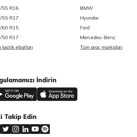
/55 R16
BMW
/55 R17
Hyundai
/60 R15
Ford
/50 R17
Mercedes-Benz
lastik ebatları
Tüm araç markaları
gulamamızı İndirin
zi Takip Edin