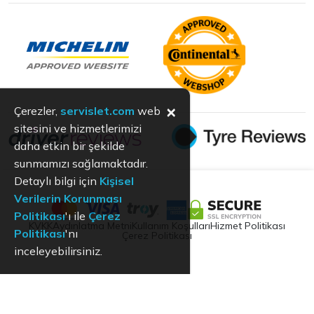
×
Çerezler,
servislet.com
web
sitesini ve hizmetlerimizi
daha etkin bir şekilde
sunmamızı sağlamaktadır.
Detaylı bilgi için
Kişisel
Verilerin Korunması
Politikası
'ı ile
Çerez
KVKK
Aydınlatma Metni
Kullanım Koşulları
Hizmet Politikası
Politikası
'nı
Çerez Politikası
inceleyebilirsiniz.