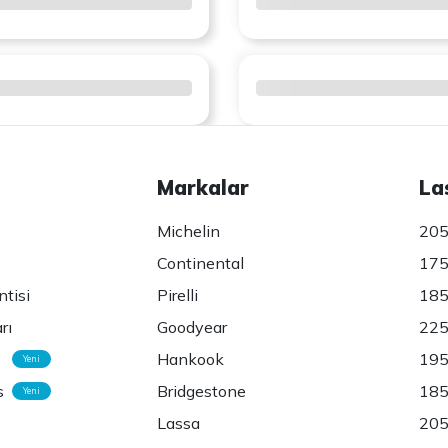
Markalar
La
Michelin
205
Continental
175
ntisi
Pirelli
185
rı
Goodyear
225
Hankook
195
Yeni
s
Bridgestone
185
Yeni
Lassa
205