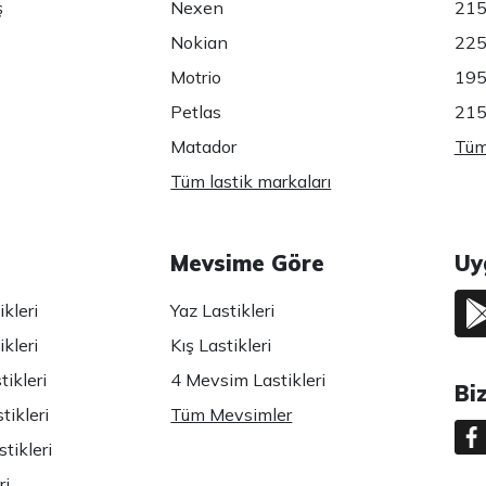
ş
Nexen
215
Nokian
225
Motrio
195
Petlas
215
Matador
Tüm 
Tüm lastik markaları
Mevsime Göre
Uy
kleri
Yaz Lastikleri
kleri
Kış Lastikleri
ikleri
4 Mevsim Lastikleri
Bi
tikleri
Tüm Mevsimler
tikleri
ri