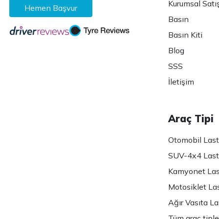
Kurumsal Satı
Hemen Başvur
Basın
Basın Kiti
Blog
SSS
İletişim
Araç Tipi
Otomobil Lasti
SUV-4x4 Lasti
Kamyonet Last
Motosiklet Las
Ağır Vasıta Las
Tüm araç tiple