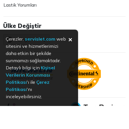
Lastik Yorumları
Ülke Değiştir
×
Çerezler,
servislet.com
web
Türkiye
sitesini ve hizmetlerimizi
daha etkin bir şekilde
sunmamızı sağlamaktadır.
Detaylı bilgi için
Kişisel
Verilerin Korunması
Politikası
'ı ile
Çerez
Politikası
'nı
inceleyebilirsiniz.