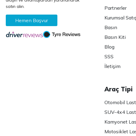
ulaşın ve avantajlardan yararlanarak
satın alın.
Partnerler
Kurumsal Satı
Hemen Başvur
Basın
Basın Kiti
Blog
SSS
İletişim
Araç Tipi
Otomobil Lasti
SUV-4x4 Lasti
Kamyonet Last
Motosiklet Las