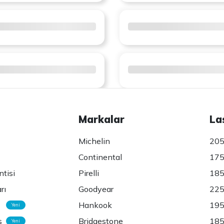
Markalar
La
Michelin
205
Continental
175
ntisi
Pirelli
185
rı
Goodyear
225
Hankook
195
Yeni
s
Bridgestone
185
Yeni