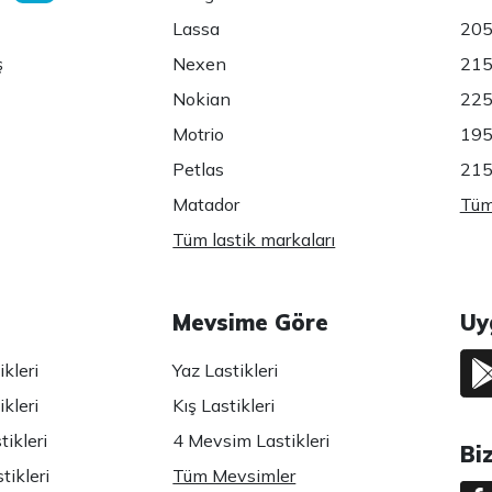
Lassa
205
ş
Nexen
215
Nokian
225
Motrio
195
Petlas
215
Matador
Tüm 
Tüm lastik markaları
Mevsime Göre
Uy
kleri
Yaz Lastikleri
kleri
Kış Lastikleri
ikleri
4 Mevsim Lastikleri
Bi
tikleri
Tüm Mevsimler