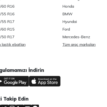
/60 R16
Honda
/55 R16
BMW
/55 R17
Hyundai
/60 R15
Ford
/50 R17
Mercedes-Benz
lastik ebatları
Tüm araç markaları
gulamamızı İndirin
zi Takip Edin