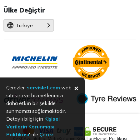
Ülke Değiştir
Türkiye
×
Çerezler,
servislet.com
web
sitesini ve hizmetlerimizi
daha etkin bir şekilde
sunmamızı sağlamaktadır.
Detaylı bilgi için
Kişisel
Verilerin Korunması
Politikası
'ı ile
Çerez
KVKK
Aydınlatma Metni
Kullanım Koşulları
Hizmet Politikası