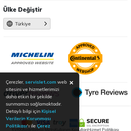
Ülke Değiştir
Türkiye
×
Çerezler,
servislet.com
web
sitesini ve hizmetlerimizi
daha etkin bir şekilde
sunmamızı sağlamaktadır.
Detaylı bilgi için
Kişisel
Verilerin Korunması
Politikası
'ı ile
Çerez
KVKK
Aydınlatma Metni
Kullanım Koşulları
Hizmet Politikası