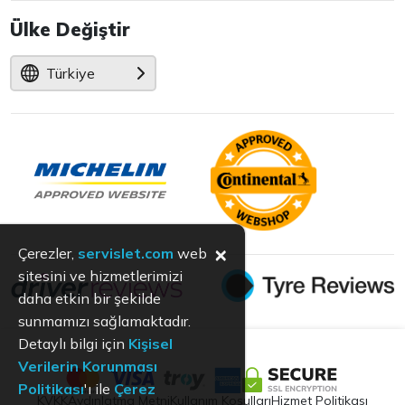
Ülke Değiştir
Türkiye
×
Çerezler,
servislet.com
web
sitesini ve hizmetlerimizi
daha etkin bir şekilde
sunmamızı sağlamaktadır.
Detaylı bilgi için
Kişisel
Verilerin Korunması
Politikası
'ı ile
Çerez
KVKK
Aydınlatma Metni
Kullanım Koşulları
Hizmet Politikası