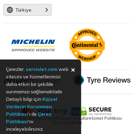
Türkiye
×
Çerezler,
servislet.com
web
sitesini ve hizmetlerimizi
daha etkin bir şekilde
sunmamızı sağlamaktadır.
Detaylı bilgi için
Kişisel
Verilerin Korunması
Politikası
'ı ile
Çerez
KVKK
Aydınlatma Metni
Kullanım Koşulları
Hizmet Politikası
Politikası
'nı
Çerez Politikası
inceleyebilirsiniz.