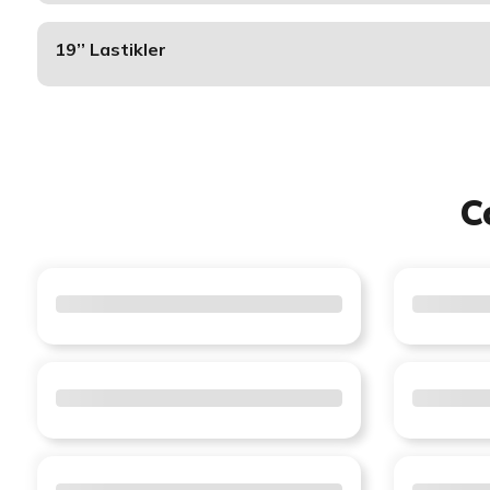
19’’ Lastikler
C