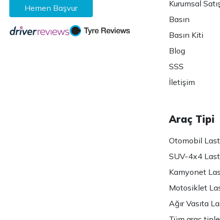
Kurumsal Satı
Hemen Başvur
Basın
Basın Kiti
Blog
SSS
İletişim
Araç Tipi
Otomobil Lasti
SUV-4x4 Lasti
Kamyonet Last
Motosiklet Las
Ağır Vasıta Las
Tüm araç tiple