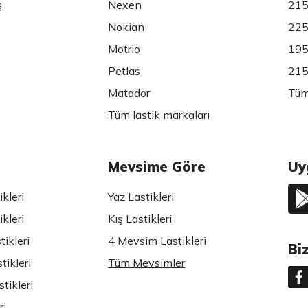
ş
Nexen
215
Nokian
225
Motrio
195
Petlas
215
Matador
Tüm 
Tüm lastik markaları
Mevsime Göre
Uy
kleri
Yaz Lastikleri
kleri
Kış Lastikleri
ikleri
4 Mevsim Lastikleri
Bi
tikleri
Tüm Mevsimler
tikleri
ri