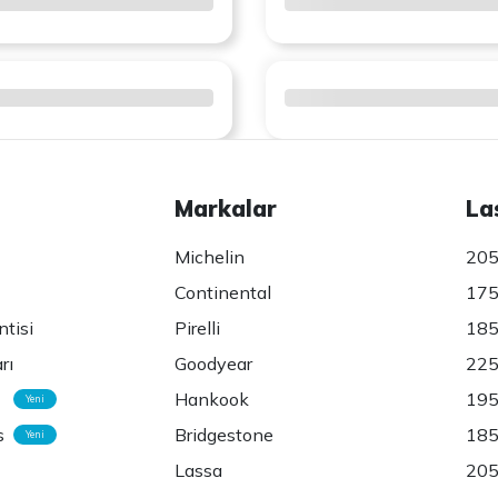
Markalar
La
Michelin
205
Continental
175
ntisi
Pirelli
185
rı
Goodyear
225
Hankook
195
Yeni
s
Bridgestone
185
Yeni
Lassa
205