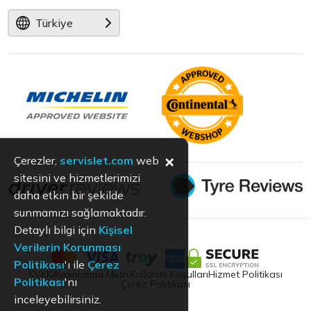
Türkiye
×
Çerezler,
servislet.com
web
sitesini ve hizmetlerimizi
daha etkin bir şekilde
sunmamızı sağlamaktadır.
Detaylı bilgi için
Kişisel
Verilerin Korunması
Politikası
'ı ile
Çerez
KVKK
Aydınlatma Metni
Kullanım Koşulları
Hizmet Politikası
Politikası
'nı
Çerez Politikası
inceleyebilirsiniz.