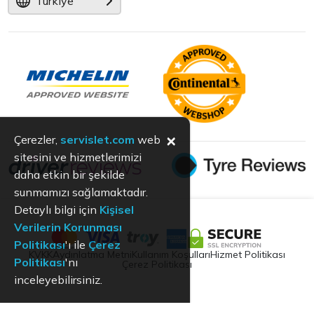
Türkiye
×
Çerezler,
servislet.com
web
sitesini ve hizmetlerimizi
daha etkin bir şekilde
sunmamızı sağlamaktadır.
Detaylı bilgi için
Kişisel
Verilerin Korunması
Politikası
'ı ile
Çerez
KVKK
Aydınlatma Metni
Kullanım Koşulları
Hizmet Politikası
Politikası
'nı
Çerez Politikası
inceleyebilirsiniz.