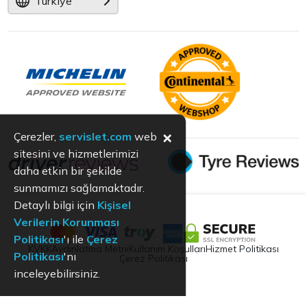
Türkiye
×
Çerezler,
servislet.com
web
sitesini ve hizmetlerimizi
daha etkin bir şekilde
sunmamızı sağlamaktadır.
Detaylı bilgi için
Kişisel
Verilerin Korunması
Politikası
'ı ile
Çerez
KVKK
Aydınlatma Metni
Kullanım Koşulları
Hizmet Politikası
Politikası
'nı
Çerez Politikası
inceleyebilirsiniz.