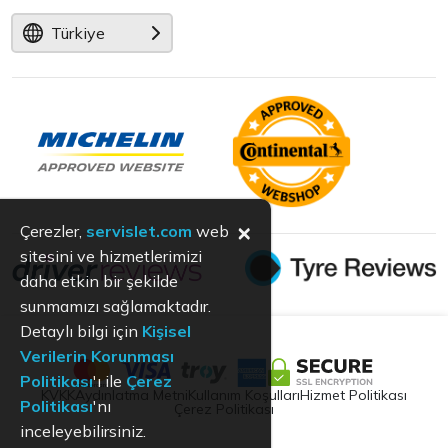
Türkiye
×
Çerezler,
servislet.com
web
sitesini ve hizmetlerimizi
daha etkin bir şekilde
sunmamızı sağlamaktadır.
Detaylı bilgi için
Kişisel
Verilerin Korunması
Politikası
'ı ile
Çerez
KVKK
Aydınlatma Metni
Kullanım Koşulları
Hizmet Politikası
Politikası
'nı
Çerez Politikası
inceleyebilirsiniz.