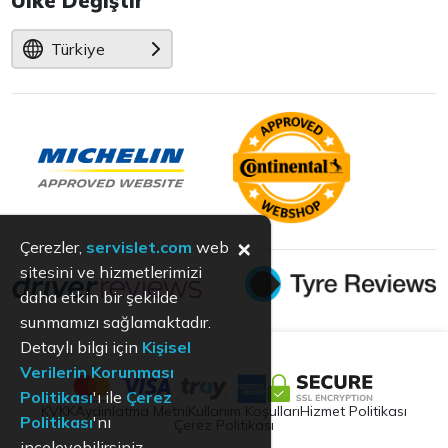
Ülke Değiştir
Türkiye
×
Çerezler,
servislet.com
web
sitesini ve hizmetlerimizi
daha etkin bir şekilde
sunmamızı sağlamaktadır.
Detaylı bilgi için
Kişisel
Verilerin Korunması
Politikası
'ı ile
Çerez
KVKK
Aydınlatma Metni
Kullanım Koşulları
Hizmet Politikası
Politikası
'nı
Çerez Politikası
inceleyebilirsiniz.