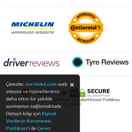
×
Çerezler,
servislet.com
web
sitesini ve hizmetlerimizi
daha etkin bir şekilde
KVKK
Aydınlatma Metni
Kullanım Koşulları
Hizmet Politikası
Çerez Politikası
sunmamızı sağlamaktadır.
Detaylı bilgi için
Kişisel
Verilerin Korunması
Politikası
'ı ile
Çerez