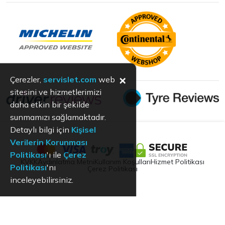
×
Çerezler,
servislet.com
web
sitesini ve hizmetlerimizi
daha etkin bir şekilde
sunmamızı sağlamaktadır.
Detaylı bilgi için
Kişisel
Verilerin Korunması
Politikası
'ı ile
Çerez
KVKK
Aydınlatma Metni
Kullanım Koşulları
Hizmet Politikası
Politikası
'nı
Çerez Politikası
inceleyebilirsiniz.