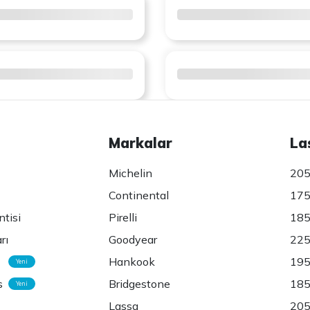
Markalar
La
Michelin
205
Continental
175
ntisi
Pirelli
185
rı
Goodyear
225
Hankook
195
Yeni
s
Bridgestone
185
Yeni
Lassa
205