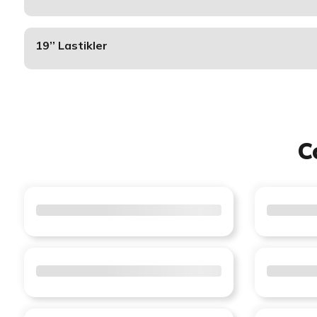
19’’ Lastikler
C