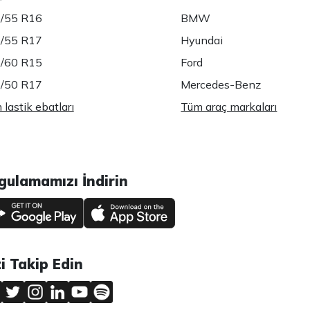
/55 R16
BMW
/55 R17
Hyundai
/60 R15
Ford
/50 R17
Mercedes-Benz
lastik ebatları
Tüm araç markaları
gulamamızı İndirin
zi Takip Edin