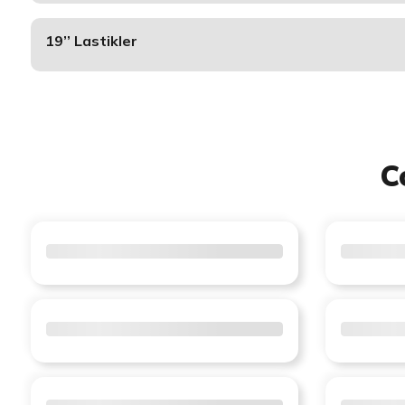
19’’ Lastikler
C