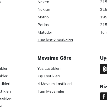
ş
Nexen
215
Nokian
225
Motrio
195
Petlas
215
Matador
Tüm 
Tüm lastik markaları
Mevsime Göre
Uy
kleri
Yaz Lastikleri
kleri
Kış Lastikleri
ikleri
4 Mevsim Lastikleri
Bi
tikleri
Tüm Mevsimler
tikleri
ri