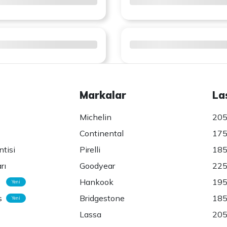
Markalar
La
Michelin
205
Continental
175
ntisi
Pirelli
185
rı
Goodyear
225
Hankook
195
Yeni
s
Bridgestone
185
Yeni
Lassa
205