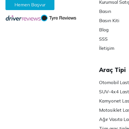
Kurumsal Satı
Hemen Başvur
Basın
Basın Kiti
Blog
SSS
İletişim
Araç Tipi
Otomobil Lasti
SUV-4x4 Lasti
Kamyonet Last
Motosiklet Las
Ağır Vasıta Las
Tüm araç tiple