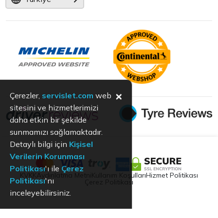
×
Çerezler,
servislet.com
web
sitesini ve hizmetlerimizi
daha etkin bir şekilde
sunmamızı sağlamaktadır.
Detaylı bilgi için
Kişisel
Verilerin Korunması
Politikası
'ı ile
Çerez
KVKK
Aydınlatma Metni
Kullanım Koşulları
Hizmet Politikası
Politikası
'nı
Çerez Politikası
inceleyebilirsiniz.