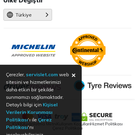
Ülke Değiştir
Türkiye
×
Çerezler,
servislet.com
web
sitesini ve hizmetlerimizi
daha etkin bir şekilde
sunmamızı sağlamaktadır.
Detaylı bilgi için
Kişisel
Verilerin Korunması
Politikası
'ı ile
Çerez
KVKK
Aydınlatma Metni
Kullanım Koşulları
Hizmet Politikası
Politikası
'nı
Çerez Politikası
inceleyebilirsiniz.