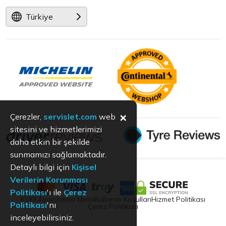
Türkiye
×
Çerezler,
servislet.com
web
sitesini ve hizmetlerimizi
daha etkin bir şekilde
sunmamızı sağlamaktadır.
Detaylı bilgi için
Kişisel
Verilerin Korunması
Politikası
'ı ile
Çerez
KVKK
Aydınlatma Metni
Kullanım Koşulları
Hizmet Politikası
Politikası
'nı
Çerez Politikası
inceleyebilirsiniz.