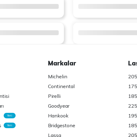
Markalar
La
Michelin
205
Continental
175
ntisi
Pirelli
185
rı
Goodyear
225
Hankook
195
Yeni
s
Bridgestone
185
Yeni
Lassa
205