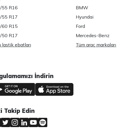
/55 R16
BMW
/55 R17
Hyundai
/60 R15
Ford
/50 R17
Mercedes-Benz
lastik ebatları
Tüm araç markaları
gulamamızı İndirin
zi Takip Edin