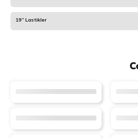
19’’ Lastikler
C