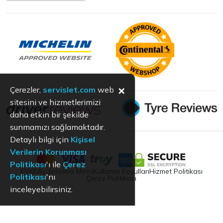
×
Çerezler,
servislet.com
web
sitesini ve hizmetlerimizi
daha etkin bir şekilde
sunmamızı sağlamaktadır.
Detaylı bilgi için
Kişisel
Verilerin Korunması
Politikası
'ı ile
Çerez
KVKK
Aydınlatma Metni
Kullanım Koşulları
Hizmet Politikası
Politikası
'nı
Çerez Politikası
inceleyebilirsiniz.