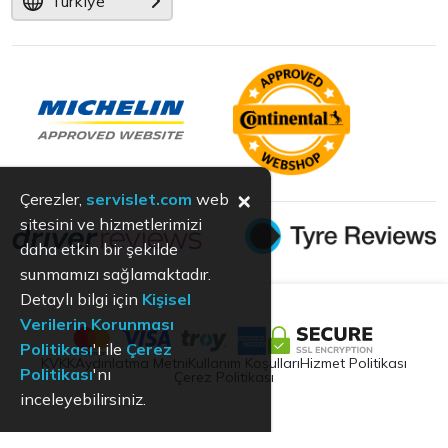
Türkiye
×
Çerezler,
servislet.com
web
sitesini ve hizmetlerimizi
daha etkin bir şekilde
sunmamızı sağlamaktadır.
Detaylı bilgi için
Kişisel
Verilerin Korunması
Politikası
'ı ile
Çerez
KVKK
Aydınlatma Metni
Kullanım Koşulları
Hizmet Politikası
Politikası
'nı
Çerez Politikası
inceleyebilirsiniz.